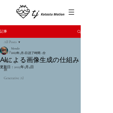
記事
All Posts
Mondo
All Posts
2025年3月1日
読了時間: 1分
AIによる画像生成の仕組み
雑記
更新日：
2025年3月4日
旅
Generative AI