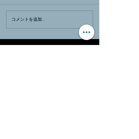
東京写真商店街
Klingで描き出すエミルの
コメントを追加…
世界